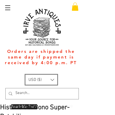
Orders are shipped the
same day if payment is
received by 4:00 p.m. PT
USD ($)
Historia del Bono Super-
Available 24/7
: +1
(951)-399-5609