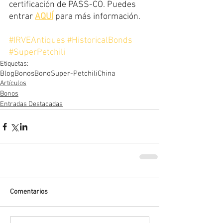
certificación de PASS-CO. Puedes 
entrar 
AQUÍ
 para más información.
#IRVEAntiques
#HistoricalBonds
#SuperPetchili
Etiquetas:
Blog
Bonos
Bono
Super-Petchili
China
Artículos
Bonos
Entradas Destacadas
Comentarios