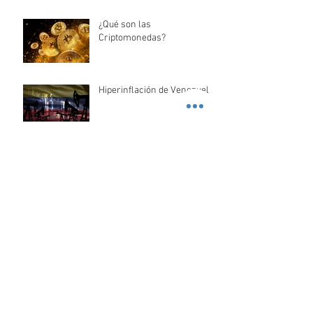
¿Qué son las
Criptomonedas?
Hiperinflación de Venezuela
Cuál es el origen del Dólar
Cómo Iniciar En La
Numismática
Historia del Bono Super-
Petchili