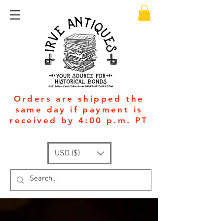
Orders are shipped the
same day if payment is
received by 4:00 p.m. PT
USD ($)
Available 24/7
: +1
(951)-399-5609