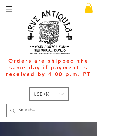
Orders are shipped the
same day if payment is
received by 4:00 p.m. PT
USD ($)
Available 24/7
: +1
(951)-399-5609