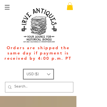
Orders are shipped the
same day if payment is
received by 4:00 p.m. PT
USD ($)
Available 24/7
: +1
(951)-399-5609