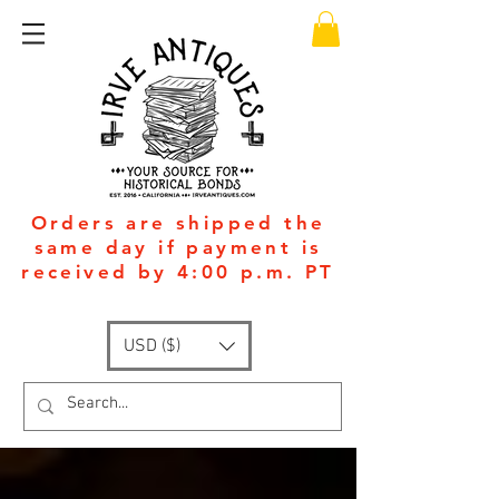
Orders are shipped the
same day if payment is
received by 4:00 p.m. PT
USD ($)
Available 24/7
: +1
(951)-399-5609